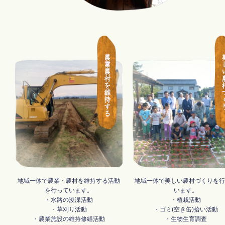
地域一体で農業・農村を維持する活動
地域一体で美しい農村づくりを
を行っています。
います。
・水路の浚渫活動
・植栽活動
・草刈り活動
・ゴミ(空き缶)拾い活動
・農業施設の維持修繕活動
・生物生育調査